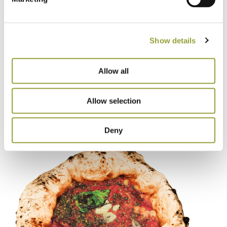
piegabile; il prodotto si presenta morbido al taglio; dal
sapore caratteristico, sapido, derivante dal cornicione,
che presenta il tipico gusto del pane ben cresciuto e ben
Show details
cotto, mescolato al sapore acidulo del pomodoro,
all’aroma, rispettivamente, dell’origano, dell’aglio o del
Allow all
basilico, e al sapore della mozzarella cotta. La pizza, alla
fine del processo di cottura, emanerà un odore
caratteristico, profumato, fragrante.
Allow selection
Deny