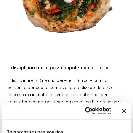
Il disciplinare della pizza napoletana in...tranci
Il disciplinare STG è uno dei – non l’unico – punti di
partenza per capire come venga realizzata la pizza
napoletana in molte attività e, nel contempo, per
constatare come, partendo da esso, molti professionisti
vi abbiano apportato la propria esperienza e le proprie
sperimentazioni ed innovazioni. Secondo il Disciplinare
STG le caratteristiche del prodotto finale sono le
seguenti (citazione testuale): ‹‹La “Pizza Napoletana”
This website uses cookies