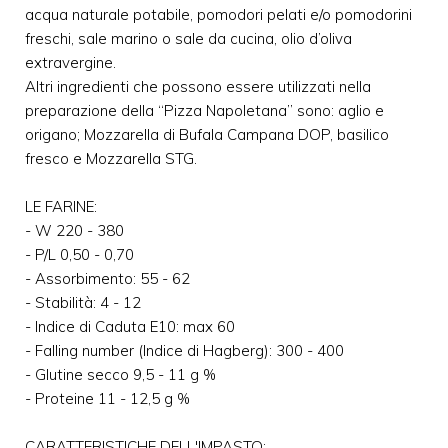
acqua naturale potabile, pomodori pelati e/o pomodorini
freschi, sale marino o sale da cucina, olio d’oliva
extravergine.
Altri ingredienti che possono essere utilizzati nella
preparazione della “Pizza Napoletana” sono: aglio e
origano; Mozzarella di Bufala Campana DOP, basilico
fresco e Mozzarella STG.
LE FARINE:
- W 220 - 380
- P/L 0,50 - 0,70
- Assorbimento: 55 - 62
- Stabilità: 4 - 12
- Indice di Caduta E10: max 60
- Falling number (Indice di Hagberg): 300 - 400
- Glutine secco 9,5 - 11 g %
- Proteine 11 - 12,5 g %
CARATTERISTICHE DELL'IMPASTO: