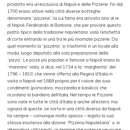
prodotto era un’esclusiva di Napoli e delle Pizzerie. Fin dal
1700 erano attive nella città diverse botteghe,
denominate “pizzerie”, la cui fama era arrivata sino al re
di Napoli, Ferdinando di Borbone, che per provare questo
piatto tipico della tradizione napoletana, violò l’etichetta
di corte entrando in una tra le più rinomate pizzerie. Da
quel momento la “pizzeria” si trasformò in un locale alla
moda, luogo deputato alla sola preparazione della
“pizza”. Le pizze più popolari e famose a Napoli erano la
“marinara” nata, si dice, nel 1734 e la “margherita” del
1796 – 1810, che venne offerta alla Regina d’Italia in
visita a Napoli nel 1889 proprio per il colore dei suoi
condimenti (pomodoro, mozzarella e basilico) che
ricordano la bandiera dell’Italia. Nel tempo le Pizzerie
sono nate in tutte le città d’Italia e anche all’estero, ma
ognuna di queste, se sorta in una città diversa da Napoli,
ha sempre – comunque molto spesso – legato la sua
stessa esistenza alla dizione “Pizzeria Napoletana” o, in
alternativa, utilizzando un termine che potesse rievocare