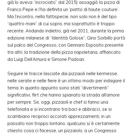
già lo aveva “incrociato” dal 2015) assaggiò la pizza di
Franco Pepe e l’ha definita un ‘piatto di haute couture’.
Ma l’incontro, nella fattispecie, non solo non è del tipo
“quattro mani” di cui sopra, ma soprattutto è troppo
recente. Andando indietro, già nel 2011, durante la prima
edizione milanese di “Identità Golose”, Gino Sorbillo portò
sul palco del Congresso, con Gennaro Esposito presente
tra altri, la tradizione della pizza napoletana, affiancato
da Luigi Dell’Amura e Simone Padoan.
Seguire le tracce lasciate dai pizzaioli nelle kermesse,
nelle serate e nelle fiere è un ottimo modo per indagare il
tema. In quanto appunto sono stati “divertimenti”
significativi, flirt che hanno spianato la strada all’amore
per sempre. Se, oggi, pizzaioli e chef si fanno una
telefonata e si incontrano tra baci e abbracci, se si
scambiano reciproci accorati apprezzamenti, in un
passato non troppo lontano, qualcuno si è certamente
chiesto cosa ci facesse, un pizzaiolo, a un Congresso