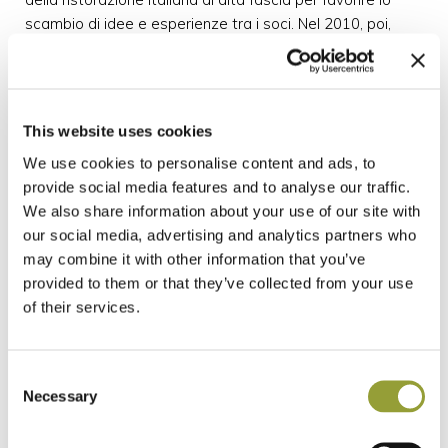
scambio di idee e esperienze tra i soci. Nel 2010, poi,
forte di una ricerca sugli ingredienti iniziata anni prima,
bissava la sua “PizzAria”, con “La Notizia 94”, la prima
pizzeria a essere premiata con la Forchetta dalla Guida
Michelin.
This website uses cookies
We use cookies to personalise content and ads, to
Senza paracadute
provide social media features and to analyse our traffic.
Non erano, allora, usuali gli incontri tra pizza e cucina,
We also share information about your use of our site with
figurarsi il lavoro congiunto. Il “divertimento”. Quelli che
our social media, advertising and analytics partners who
innovavano la pizza studiavano e applicavano la ricerca
may combine it with other information that you’ve
relativa al prodotto tutti da soli. Nessun ghost consulente
provided to them or that they’ve collected from your use
addetto alla selezione degli ingredienti, nessuno chef a
of their services.
suggerire e nessuno scambio culturale. Eppure, la pizza,
nel tempo, ha ampliato la sua gamma di farciture e le ha
consolidate al punto da farne dei classici intramontabili.
Consent
Negli assaggi fatti in questi anni di questi cimenti a
Necessary
Selection
quattro mani, devo dire che, in fondo, pare un pizzaiolo
napoletano interpreti la pasta e il suo legame con il