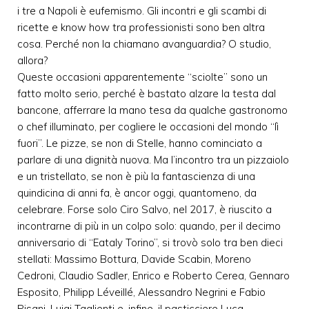
i tre a Napoli è eufemismo. Gli incontri e gli scambi di
ricette e know how tra professionisti sono ben altra
cosa. Perché non la chiamano avanguardia? O studio,
allora?
Queste occasioni apparentemente “sciolte” sono un
fatto molto serio, perché è bastato alzare la testa dal
bancone, afferrare la mano tesa da qualche gastronomo
o chef illuminato, per cogliere le occasioni del mondo “lì
fuori”. Le pizze, se non di Stelle, hanno cominciato a
parlare di una dignità nuova. Ma l’incontro tra un pizzaiolo
e un tristellato, se non è più la fantascienza di una
quindicina di anni fa, è ancor oggi, quantomeno, da
celebrare. Forse solo Ciro Salvo, nel 2017, è riuscito a
incontrarne di più in un colpo solo: quando, per il decimo
anniversario di “Eataly Torino”, si trovò solo tra ben dieci
stellati: Massimo Bottura, Davide Scabin, Moreno
Cedroni, Claudio Sadler, Enrico e Roberto Cerea, Gennaro
Esposito, Philipp Léveillé, Alessandro Negrini e Fabio
Pisani, Luigi Taglienti e, infine, il pasticciere Luca