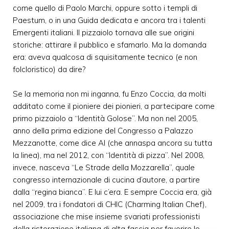
come quello di Paolo Marchi, oppure sotto i templi di
Paestum, o in una Guida dedicata e ancora tra i talenti
Emergenti italiani. Il pizzaiolo tornava alle sue origini
storiche: attirare il pubblico e sfamarlo. Ma la domanda
era: aveva qualcosa di squisitamente tecnico (e non
folcloristico) da dire?
Se la memoria non mi inganna, fu Enzo Coccia, da molti
additato come il pioniere dei pionieri, a partecipare come
primo pizzaiolo a “Identità Golose”. Ma non nel 2005,
anno della prima edizione del Congresso a Palazzo
Mezzanotte, come dice AI (che annaspa ancora su tutta
la linea), ma nel 2012, con “Identità di pizza”. Nel 2008,
invece, nasceva “Le Strade della Mozzarella”, quale
congresso internazionale di cucina d’autore, a partire
dalla “regina bianca”. E lui c’era. E sempre Coccia era, già
nel 2009, tra i fondatori di CHIC (Charming Italian Chef),
associazione che mise insieme svariati professionisti
della ristorazione italiana di alta fascia per favorire lo