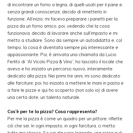
di incontrare un forno a legna, di quelli usati per il pane e,
senza grandi conoscenze, decido di rimetterlo in
funzione. All’inizio, mi facevo preparare i panetti per la
pizza da un forno amico, poi, vedendo che la cosa
funzionava, decido di lavorare anche sull’impasto e mi
metto a studiare. Sono da sempre un autodidatta e, col
tempo, la cosa è diventata sempre più interessante e
appassionante. Poi, è arrivata una chiamata da Lucio
Ferlito di “Al Vicolo Pizza & Vino”, ho lasciato il locale che
avevo e ho iniziato un percorso nuovo, interamente
dedicato alla pizza. Nei primi tre anni, mi sono dedicato
alle farciture; poi, ho iniziato a mettere le mani in pasta e
a fare le pizze e qui ho scoperto (non solo io) di avere
una certa dote, un talento naturale.
Cos’è per te la pizza? Cosa rappresenta?
Per me la pizza è come un quadro per un pittore: riflette
ciò che sei. In ogni impasto, in ogni farcitura, ci metto
tutto me stesso. Se sai davvero leggerla, una pizza può