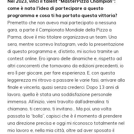
Nel 2023, vinci il talent “MasterPizza Champion”:
come è nata l’idea di partecipare a questo
programma e cosa ti ha portato questa vittoria?
Premetto che non avevo mai partecipato a nessuna
gara, a parte il Campionato Mondiale della Pizza a
Parma, dove il mio titolare organizzava un team. Una
sera, mentre scorrevo Instagram, vedo la presentazione
di questo programma e, d’istinto, mi iscrivo tramite un
contest online. Ero ignaro delle dinamiche e, rispetto ad
altri concorrenti che tornavano da edizioni precedenti, io
ero lì per giocare, per fare esperienza. E, con questa
leggerezza mi ritrovo a passare le varie fasi, arrivare alla
finale e vincerla, quasi senza crederci. Dopo 13 anni di
lavoro, quella è stata una soddisfazione personale
immensa. All’inizio, vieni travolto dall’adrenalina: ti
chiamano, ti cercano, ti invitano… Ma poi, una volta
passata la “bolla”, capisci che è il momento di prendere
una direzione precisa e oggi mi riconosco totalmente nel
mio lavoro e, nella mia città, oltre ad aver sposato il