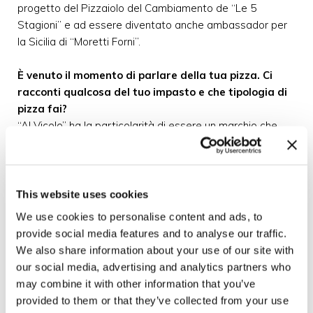
progetto del Pizzaiolo del Cambiamento de “Le 5
Stagioni” e ad essere diventato anche ambassador per
la Sicilia di “Moretti Forni”.
È venuto il momento di parlare della tua pizza. Ci
racconti qualcosa del tuo impasto e che tipologia di
pizza fai?
“Al Vicolo” ha la particolarità di essere un marchio che
ingloba più realtà, tutte lungo la stessa strada. Dalla
pizzeria classica alla bakery, decliniamo la pizza nelle sue
diverse forme: classica, padellino, trancio, pizza in pala,
con cui mi diverto molto e anche la versione senza
This website uses cookies
glutine. La mia è una pizza di ispirazione contemporanea
We use cookies to personalise content and ads, to
ma molto più asciutta, non gommosa e con un morso
provide social media features and to analyse our traffic.
croccante. Lavoro con grani autoctoni come la Tumminia
We also share information about your use of our site with
ma anche farine multicereali, il kamut e, per la pizza
our social media, advertising and analytics partners who
classica, lavoro i miei impasti con la semola, proprio
may combine it with other information that you’ve
come vuole la tradizione siciliana e, in particolare,
provided to them or that they’ve collected from your use
catanese dove la pizza si fa con un 50% di semola e il