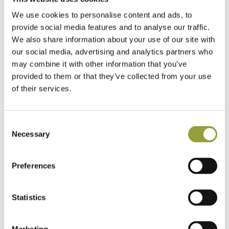
We use cookies to personalise content and ads, to
provide social media features and to analyse our traffic.
We also share information about your use of our site with
our social media, advertising and analytics partners who
may combine it with other information that you’ve
provided to them or that they’ve collected from your use
of their services.
Consent
Necessary
Selection
Preferences
So che oggi, nel tuo lavoro, porti anche gli associati
Statistics
della Federazione: perché?
Quattro anni fa ho iniziato a collaborare con Carniato, un
importante distributore di prodotti italiani per alcune