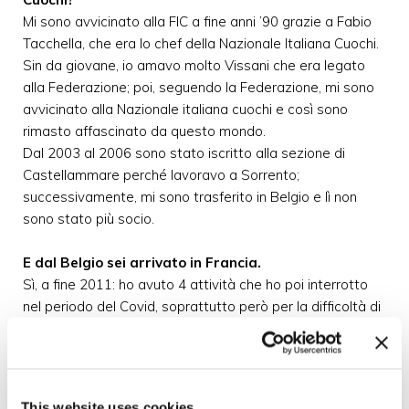
Mi sono avvicinato alla FIC a fine anni ’90 grazie a Fabio
Tacchella, che era lo chef della Nazionale Italiana Cuochi.
Sin da giovane, io amavo molto Vissani che era legato
alla Federazione; poi, seguendo la Federazione, mi sono
avvicinato alla Nazionale italiana cuochi e così sono
rimasto affascinato da questo mondo.
Dal 2003 al 2006 sono stato iscritto alla sezione di
Castellammare perché lavoravo a Sorrento;
successivamente, mi sono trasferito in Belgio e lì non
sono stato più socio.
E dal Belgio sei arrivato in Francia.
Sì, a fine 2011: ho avuto 4 attività che ho poi interrotto
nel periodo del Covid, soprattutto però per la difficoltà di
gestire il personale. Dal 2018, però, ho iniziato a
partecipare ai Campionati di cucina e, dunque, mi sono
riavvicinato alla FIC.
This website uses cookies