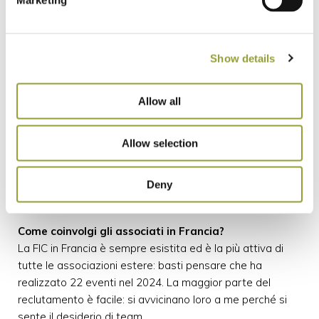
Marketing
degustazioni di gastronomia “tricolore” in Francia.
Successivamente, Carniato mi ha chiesto se volessi
diventare responsabile qualità della selezione dei
Show details
prodotti e iniziare un percorso di affiancamento ai
ristoratori per comprendere con loro quali prodotti
scegliere per le loro referenze e come utilizzarli al meglio.
Allow all
Con Carniato, come FIC, collaboriamo inoltre al Roland
Garros, al parco Disneyland e anche in altri appuntamenti
Allow selection
importanti.
Ho coinvolto la Federazione perché credo molto
nell’associazionismo e lo porto sempre con me, nelle mie
Deny
collaborazioni professionali.
Come coinvolgi gli associati in Francia?
La FIC in Francia è sempre esistita ed è la più attiva di
tutte le associazioni estere: basti pensare che ha
realizzato 22 eventi nel 2024. La maggior parte del
reclutamento è facile: si avvicinano loro a me perché si
sente il desiderio di team.