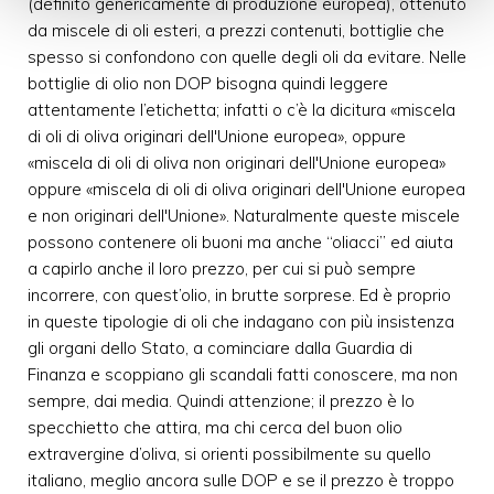
(definito genericamente di produzione europea), ottenuto
da miscele di oli esteri, a prezzi contenuti, bottiglie che
spesso si confondono con quelle degli oli da evitare. Nelle
bottiglie di olio non DOP bisogna quindi leggere
attentamente l’etichetta; infatti o c’è la dicitura «miscela
di oli di oliva originari dell'Unione europea», oppure
«miscela di oli di oliva non originari dell'Unione europea»
oppure «miscela di oli di oliva originari dell'Unione europea
e non originari dell'Unione». Naturalmente queste miscele
possono contenere oli buoni ma anche “oliacci” ed aiuta
a capirlo anche il loro prezzo, per cui si può sempre
incorrere, con quest’olio, in brutte sorprese. Ed è proprio
in queste tipologie di oli che indagano con più insistenza
gli organi dello Stato, a cominciare dalla Guardia di
Finanza e scoppiano gli scandali fatti conoscere, ma non
sempre, dai media. Quindi attenzione; il prezzo è lo
specchietto che attira, ma chi cerca del buon olio
extravergine d’oliva, si orienti possibilmente su quello
italiano, meglio ancora sulle DOP e se il prezzo è troppo