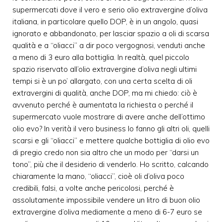
supermercati dove il vero e serio olio extravergine d’oliva
italiana, in particolare quello DOP, è in un angolo, quasi
ignorato e abbandonato, per lasciar spazio a oli di scarsa
qualità e a “oliacci” a dir poco vergognosi, venduti anche
a meno di 3 euro alla bottiglia. In realtà, quel piccolo
spazio riservato all’olio extravergine d’oliva negli ultimi
tempi si è un po’ allargato, con una certa scelta di oli
extravergini di qualità, anche DOP, ma mi chiedo: ciò è
avvenuto perché è aumentata la richiesta o perché il
supermercato vuole mostrare di avere anche dell’ottimo
olio evo? In verità il vero business lo fanno gli altri oli, quelli
scarsi e gli “oliacci” e mettere qualche bottiglia di olio evo
di pregio credo non sia altro che un modo per “darsi un
tono”, più che il desiderio di venderlo. Ho scritto, calcando
chiaramente la mano, “oliacci”, cioè oli d’oliva poco
credibili, falsi, a volte anche pericolosi, perché è
assolutamente impossibile vendere un litro di buon olio
extravergine d’oliva mediamente a meno di 6-7 euro se