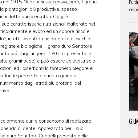
 nel 1915. Negli anni successivi, però, il grano
l’ul
da piantagioni più produttive, spesso
aspe
 indotte dai ricercatori. Oggi, è
ue caratteristiche nutrizionali inalterate nel
ticolarmente elevato ed un sapore ricco e
 è, infatti, diventato un prodotto di nicchia
pregiate e biologiche. Il grano duro Senatore
pianta può raggiungere i 180 cm, presenta le
 molte graminacee) e può essere coltivata solo
zioni ed i diserbanti la farebbero piegare e
 profonde permette a questo grano di
 nutrimento dagli strati più profondi del
itive.
Gi.
ticolarmente duri e consentono di realizzare
manendo al dente. Apprezzata per il suo
rano duro Senatore Cappelli presenta delle