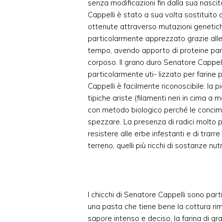
senza modificazioni fin dalla sua nascita
Cappelli è stato a sua volta sostituito 
ottenute attraverso mutazioni genetiche
particolarmente apprezzato grazie alle s
tempo, avendo apporto di proteine par
corposo. Il grano duro Senatore Cappelli
particolarmente uti- lizzato per farine 
Cappelli è facilmente riconoscibile: la 
tipiche ariste (filamenti neri in cima a
con metodo biologico perché le concima
spezzare. La presenza di radici molto
resistere alle erbe infestanti e di trarre
terreno, quelli più ricchi di sostanze nutr
I chicchi di Senatore Cappelli sono par
una pasta che tiene bene la cottura ri
sapore intenso e deciso, la farina di g