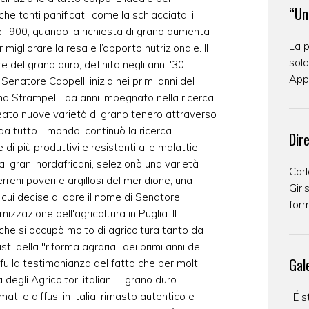
“Un
e tanti panificati, come la schiacciata, il
del ‘900, quando la richiesta di grano aumenta
La p
migliorare la resa e l’apporto nutrizionale. Il
solo
e del grano duro, definito negli anni '30
Appa
Senatore Cappelli inizia nei primi anni del
 Strampelli, da anni impegnato nella ricerca
reato nuove varietà di grano tenero attraverso
 da tutto il mondo, continuò la ricerca
Dir
di più produttivi e resistenti alle malattie.
ai grani nordafricani, selezionò una varietà
Carl
rreni poveri e argillosi del meridione, una
Girl
 cui decise di dare il nome di Senatore
form
nizzazione dell'agricoltura in Puglia. Il
o che si occupò molto di agricoltura tanto da
ti della "riforma agraria" dei primi anni del
Gal
fu la testimonianza del fatto che per molti
egli Agricoltori italiani. Il grano duro
ati e diffusi in Italia, rimasto autentico e
“É s