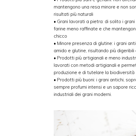
mantengono una resa minore e non sono l
risultati più naturali
• Grani lavorati a pietra: di solito i gra
farine meno raffinate e che mantengono t
chicco
• Minore presenza di glutine: i grani an
amido e glutine, risultando più digeribili
• Prodotti più artigianali e meno industri
lavorati con metodi artigianali e permett
produzione e di tutelare la biodiversità
• Prodotti più buoni: i grani antichi, sop
sempre profumi intensi e un sapore ric
industriali dei grani moderni.