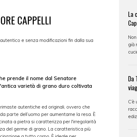
La 
ORE CAPPELLI
Cap
Non
to autentico e senza modificazioni fin dalla sua
già 
cuci
Da T
che prende il nome dal Senatore
antica varietà di grano duro coltivata
via
C’è 
 rimaste autentiche ed originali, ovvero che
racc
da parte dell’uomo per aumentarne la resa. È
ediz
inata a pietra si caratterizza per l'irregolarità
za del germe di grano. La caratteristica più
inazione a tutto corpo. È ideale per