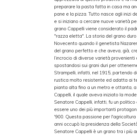
preparare la pasta fatta in casa ma anch
pane e la pizza. Tutto nasce agli inizi 
e si iniziano a cercare nuove varietà per 
grano Cappelli viene considerato il padr
"razza eletta". La storia del grano duro 
Novecento quando il genetista Nazareno
del grano perfetto e che aveva, già, c
l’incrocio di diverse varietà provenienti
spostandosi sui grani duri per ottenerne 
Strampelli, infatti, nel 1915, partendo d
rustica molto resistente ed adatta ai te
pianta alta fino a un metro e ottanta, a
Cappelli, il quale aveva iniziato la moder
Senatore Cappelli, infatti, fu un politic
essere uno dei più importanti protagonis
'900. Questa passione per l'agricoltura 
anni occupò la presidenza della Società d
Senatore Cappelli è un grano tra i più am