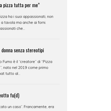
a pizza tutta per me”
izza ha i suoi appassionati, non
 a tavola ma anche ai forni.
ssionati che...
e donna senza stereotipi
o Fumo è il “creatore” di “Pizza
s”, nato nel 2019 come primo
at tutto al...
eotto fu(d)
tato un caso”. Francamente, era