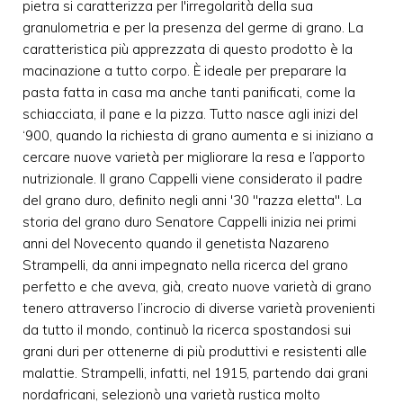
pietra si caratterizza per l'irregolarità della sua
granulometria e per la presenza del germe di grano. La
caratteristica più apprezzata di questo prodotto è la
macinazione a tutto corpo. È ideale per preparare la
pasta fatta in casa ma anche tanti panificati, come la
schiacciata, il pane e la pizza. Tutto nasce agli inizi del
‘900, quando la richiesta di grano aumenta e si iniziano a
cercare nuove varietà per migliorare la resa e l’apporto
nutrizionale. Il grano Cappelli viene considerato il padre
del grano duro, definito negli anni '30 "razza eletta". La
storia del grano duro Senatore Cappelli inizia nei primi
anni del Novecento quando il genetista Nazareno
Strampelli, da anni impegnato nella ricerca del grano
perfetto e che aveva, già, creato nuove varietà di grano
tenero attraverso l’incrocio di diverse varietà provenienti
da tutto il mondo, continuò la ricerca spostandosi sui
grani duri per ottenerne di più produttivi e resistenti alle
malattie. Strampelli, infatti, nel 1915, partendo dai grani
nordafricani, selezionò una varietà rustica molto