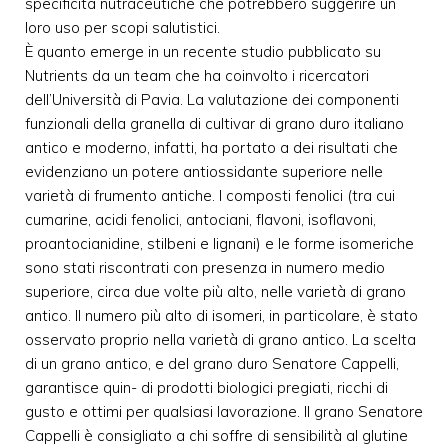
specificità nutraceutiche che potrebbero suggerire un
loro uso per scopi salutistici.
È quanto emerge in un recente studio pubblicato su
Nutrients da un team che ha coinvolto i ricercatori
dell’Università di Pavia. La valutazione dei componenti
funzionali della granella di cultivar di grano duro italiano
antico e moderno, infatti, ha portato a dei risultati che
evidenziano un potere antiossidante superiore nelle
varietà di frumento antiche. I composti fenolici (tra cui
cumarine, acidi fenolici, antociani, flavoni, isoflavoni,
proantocianidine, stilbeni e lignani) e le forme isomeriche
sono stati riscontrati con presenza in numero medio
superiore, circa due volte più alto, nelle varietà di grano
antico. Il numero più alto di isomeri, in particolare, è stato
osservato proprio nella varietà di grano antico. La scelta
di un grano antico, e del grano duro Senatore Cappelli,
garantisce quin- di prodotti biologici pregiati, ricchi di
gusto e ottimi per qualsiasi lavorazione. Il grano Senatore
Cappelli è consigliato a chi soffre di sensibilità al glutine