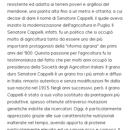
resistente ed adatta ai terreni poveri e argillosi del
meridione, una pianta alta fino a un metro e ottanta, a cui
decise di dare il nome di Senatore Cappelli, il quale aveva
iniziato la modernizzazione dell'agricoltura in Puglia. Il
Senatore Cappelli, infatti, fu un politico che si occupò
molto di agricoltura tanto da essere uno dei più
importanti protagonisti della "riforma agraria" dei primi
anni del '900. Questa passione per l'agricoltura fu la
testimonianza del fatto che per molti anni occupò la
presidenza della Società degli Agricoltori italiani. Il grano
duro Senatore Cappelli è un grano tra i più amati e diffusi
in Italia, rimasto autentico e senza modificazioni fin dalla
sua nascita nel 1915. Negli anni successivi, però, il grano
Cappelli è stato a sua volta sostituito da piantagioni più
produttive, spesso ottenute attraverso mutazioni
genetiche indotte dai ricercatori. Oggi, è particolarmente
apprezzato grazie alle sue caratteristiche nutrizionali
inalterate nel tempo, avendo apporto di proteine
particolarmente elevato ed un sapore ricco e corposo. Il