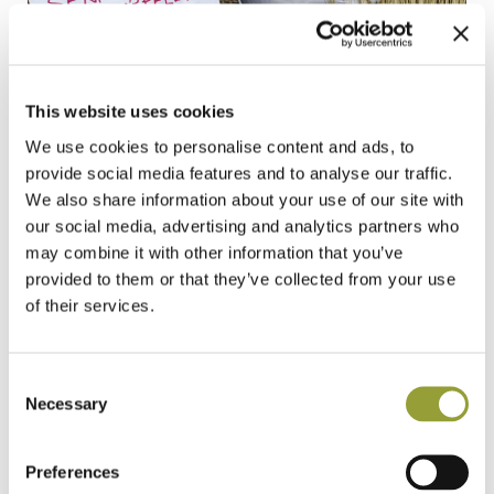
This website uses cookies
We use cookies to personalise content and ads, to
provide social media features and to analyse our traffic.
We also share information about your use of our site with
our social media, advertising and analytics partners who
may combine it with other information that you’ve
provided to them or that they’ve collected from your use
of their services.
I grani antichi, infatti, sono rimasti autentici ed originali,
non hanno subìto alcuna modificazione da parte
Consent
Necessary
dell’uomo per aumentarne la resa, esattamente come il
Selection
Senatore Cappelli. Questi grani sono di qualità superiore
rispetto ai grani moderni e dovrebbero essere preferiti
Preferences
per diverse ragioni: