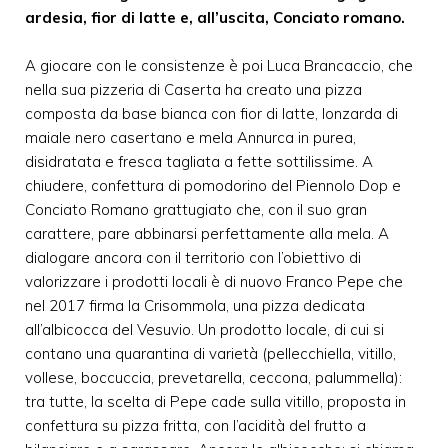
ardesia, fior di latte e, all’uscita, Conciato romano.
A giocare con le consistenze è poi Luca Brancaccio, che
nella sua pizzeria di Caserta ha creato una pizza
composta da base bianca con fior di latte, lonzarda di
maiale nero casertano e mela Annurca in purea,
disidratata e fresca tagliata a fette sottilissime. A
chiudere, confettura di pomodorino del Piennolo Dop e
Conciato Romano grattugiato che, con il suo gran
carattere, pare abbinarsi perfettamente alla mela. A
dialogare ancora con il territorio con l’obiettivo di
valorizzare i prodotti locali è di nuovo Franco Pepe che
nel 2017 firma la Crisommola, una pizza dedicata
all’albicocca del Vesuvio. Un prodotto locale, di cui si
contano una quarantina di varietà (pellecchiella, vitillo,
vollese, boccuccia, prevetarella, ceccona, palummella):
tra tutte, la scelta di Pepe cade sulla vitillo, proposta in
confettura su pizza fritta, con l’acidità del frutto a