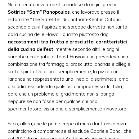
Ne è ritenuto inventore il canadese di origini greche
Sotirios “Sam” Panopoulos
, che lavorava presso il
ristorante “The Satellite” di Chatham-Kent in Ontario:
secondo alcuni, l’ispirazione sarebbe derivata non tanto
dalla cucina delle Hawaii, quanto piuttosto dagli
accostamenti tra frutta e prosciutto, caratteristici
della cucina dell’est
, mentre secondo altri le origini
sarebbe ricollegabili al toast Hawaii, che prevedeva una
combinazione tra formaggio, prosciutto, ananas e ciliegie
sotto spirito. Da allora, semplicemente, la pizza con
l’ananas ha rappresentato una linea di discrimine: si ama
o si odia, escludendo qualsiasi compromesso. In Italia,
pare che un problema di gradimento non si ponga
neppure se non fosse per qualche curioso,
sperimentatore, visionario o semplicemente innovatore.
Ecco, allora, che le prime crepe al muro di intransigenza
cominciano a comparire: se si esclude Gabriele Bonci, che
nel 2011 fa assaggiare ad Anthony Bourdain (siamo