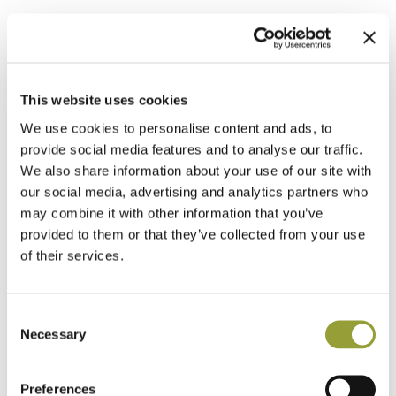
Bottega è nato nell'area di Sanlitun, il cuore di Pechino,
classica pizzeria napoletana la quale ha avuto subito un
gran successo, vincendo tantissimi premi. Dopo due anni
è iniziata l’espansione prima di Bottega, per poi aprire “El
This website uses cookies
Barrio”, un ristorante puramente messicano ed infine poi
We use cookies to personalise content and ads, to
passare a “Daruma”, un izakaya Giapponese.
provide social media features and to analyse our traffic.
Le maggiori difficoltà sono state la comunicazione e la
We also share information about your use of our site with
ricerca del prodotto, per comunicazione intendo sia nel
our social media, advertising and analytics partners who
senso letterario della parola (comunicare con i clienti) sia
may combine it with other information that you’ve
nella comunicazione di taglio marketing.
provided to them or that they’ve collected from your use
Ora la difficoltà più grandi sono creare gli standard per
of their services.
l’espansione, manuali di istruzioni che aiutino i nostri
collaboratori passo dopo passo con complesse
operazioni di routine: l’obiettivo, con diverse locations, è
Consent
quello di avere le stesse procedure di servizio, la stessa
Necessary
Selection
visione.”
Preferences