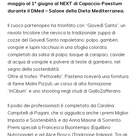
maggio al 1° giugno al NEXT di Capaccio-Paestum
durante il DMed – Salone della Dieta Mediterranea.
Il cuoco partenopeo ha trionfato con “Giovedì Santo”, un
raviolo tricolore che rievoca la tradizionale zuppa di
cozze del Giovedì Santo napoletano: polpo, gamberi,
vongole e lupini racchiusi in una sfoglia colorata,
completati da salsa di polpo, bisque di carapaci, caviale
di acqua di vongole e polvere di teste di gambero, nel
segno della sostenibilità.
Oltre al trofeo “Pettorello”, Pastena riceverà una fornitura
di farine Molini Pizzuti, un corso di alta formazione
“InCibum” e uno shooting negli studi di GialloZafferano.
Il podio dei professionisti è completato da Carolina
Campitelli di Pagani, che si aggiudica anche i premi Miglior
Impasto e Sostenibilità, e da Anna Maione di Sorrento.
Premi speciali a Francesca Buontempo (Equilibrio
Nutrizionale) e ad Alice Bosco (Tradizione Italiana). Tra gli