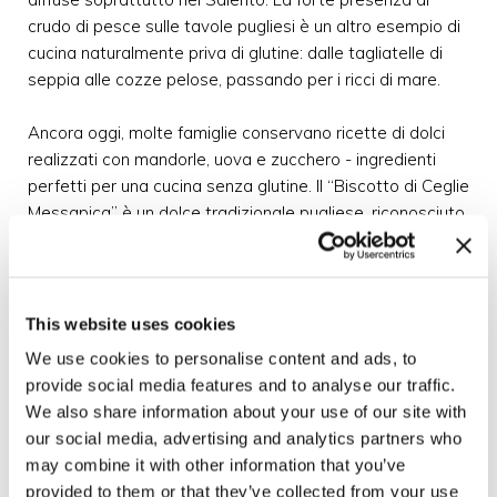
crudo di pesce sulle tavole pugliesi è un altro esempio di
cucina naturalmente priva di glutine: dalle tagliatelle di
seppia alle cozze pelose, passando per i ricci di mare.
Ancora oggi, molte famiglie conservano ricette di dolci
realizzati con mandorle, uova e zucchero - ingredienti
perfetti per una cucina senza glutine. Il “Biscotto di Ceglie
Messapica” è un dolce tradizionale pugliese, riconosciuto
come Presidio Slow Food. Questo biscotto è
caratterizzato dalla sua pasta di mandorle, un impasto
fatto con mandorle locali, zucchero, miele, scorza di
limone, rosolio di agrumi e uova, farcito con marmellata di
This website uses cookies
ciliegie o uva.
We use cookies to personalise content and ads, to
provide social media features and to analyse our traffic.
Calabria - La castagna regina della montagna
We also share information about your use of our site with
La Calabria, con le sue aree montane come la Sila e
our social media, advertising and analytics partners who
l’Aspromonte, ha fatto della castagna una risorsa
may combine it with other information that you’ve
alimentare fondamentale per secoli. La farina di
provided to them or that they’ve collected from your use