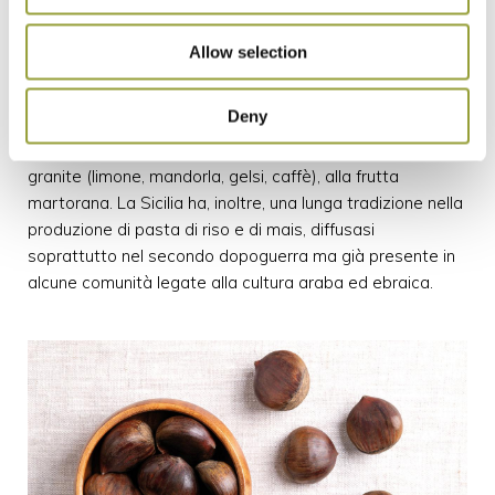
semplicità ed efficacia. Le minestre di lenticchie di Ustica
o di ceci neri sono piatti antichi e senza glutine.
Allow selection
I dolci siciliani, poi, rappresentano un universo a parte.
Deny
Molti sono naturalmente privi di farine di frumento:
pensiamo alla cassata di mandorle, alla pasta reale, alle
granite (limone, mandorla, gelsi, caffè), alla frutta
martorana. La Sicilia ha, inoltre, una lunga tradizione nella
produzione di pasta di riso e di mais, diffusasi
soprattutto nel secondo dopoguerra ma già presente in
alcune comunità legate alla cultura araba ed ebraica.