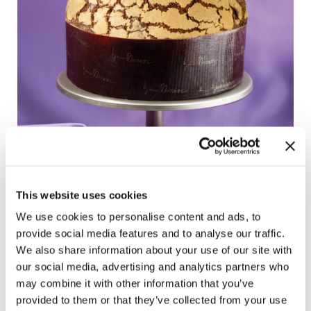
This website uses cookies
We use cookies to personalise content and ads, to
Sono tre, invece, le novità previste in
edizione limitata
provide social media features and to analyse our traffic.
per questo Natale 2024
:
We also share information about your use of our site with
our social media, advertising and analytics partners who
1. Panettone al Cioccolato e Lampone.
may combine it with other information that you’ve
Questo nuovo goloso panettone è realizzato con
provided to them or that they’ve collected from your use