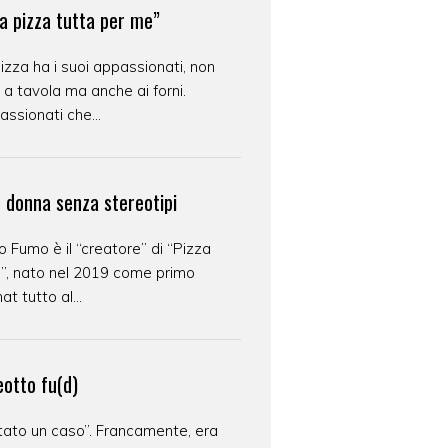
a pizza tutta per me”
izza ha i suoi appassionati, non
 a tavola ma anche ai forni.
ssionati che...
e donna senza stereotipi
o Fumo è il “creatore” di “Pizza
s”, nato nel 2019 come primo
at tutto al...
eotto fu(d)
tato un caso”. Francamente, era