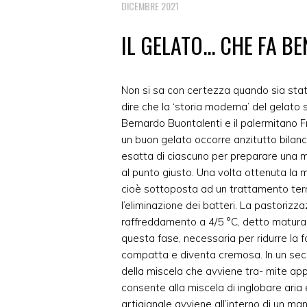
DICEMBRE 2021
IL GELATO... CHE FA BE
Non si sa con certezza quando sia sta
dire che la ‘storia moderna’ del gelato si
Bernardo Buontalenti e il palermitano F
un buon gelato occorre anzitutto bilanci
esatta di ciascuno per preparare una
al punto giusto. Una volta ottenuta la
cioè sottoposta ad un trattamento term
l’eliminazione dei batteri. La pastorizz
raffreddamento a 4/5 °C, detto maturaz
questa fase, necessaria per ridurre la fo
compatta e diventa cremosa. In un se
della miscela che avviene tra- mite app
consente alla miscela di inglobare aria
artigianale avviene all’interno di un man