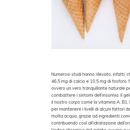
Numerosi studi hanno rilevato, infatti,
46,5 mg di calcio e 10,5 mg di fosforo. N
ovvero un vero tranquillante naturale per
combattere i sintomi dell’insonnia. Il ge
il nostro corpo come la vitamina A, B1, 
per mantenere i livelli di alcuni fattori 
molta acqua, grazie ad ingredienti come 
contribuendo così all’idratazione dell’
l’indice glicemico del gelato, ovvero a 