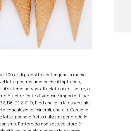
 che 100 gr di prodotto contengono in media
el latte poi troviamo anche il triptofano,
 il sistema nervoso. Il gelato aiuta, inoltre, a
lato è inoltre fonte di vitamine importanti per
B2, B6, B12, C, D, E ed anche la K, essenziale
della coagulazione, minerali, energia. Contiene
latte, panna e frutta utilizzati per produrlo,
organismo. Fattore da non sottovalutare è
velocità con la quale aumenta la glicemia