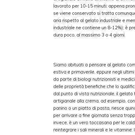
lavorato per 10-15 minuti; appena pro
se viene conservato si tratta comunqu
aria rispetto al gelato industriale e m
industriale ne contiene un 8-12%); è pr
dura poco, al massimo 3 o 4 giorni.
Siamo abituati a pensare al gelato co
estiva e primaverile, eppure negli ultimi 
da parte di biologi nutrizionisti e medici
delle proprietà benefiche che lo qualifi
dal punto di vista nutrizionale, il gelat
artigianale alla crema, ad esempio, cont
panino o un piatto di pasta, riesce quindi
per arrivare a fine giornata senza tropp
invece, è un vero toccasana per le cald
reintegrare i sali minerali e le vitamine: