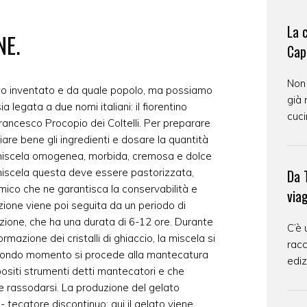
La 
NE.
Cap
Non
to inventato e da quale popolo, ma possiamo
già 
a legata a due nomi italiani: il fiorentino
cuci
rancesco Procopio dei Coltelli. Per preparare
are bene gli ingredienti e dosare la quantità
 miscela omogenea, morbida, cremosa e dolce
 miscela questa deve essere pastorizzata,
Da T
ico che ne garantisca la conservabilità e
via
azione viene poi seguita da un periodo di
ione, che ha una durata di 6-12 ore. Durante
C’è 
rmazione dei cristalli di ghiaccio, la miscela si
racc
condo momento si procede alla mantecatura
ediz
ositi strumenti detti mantecatori e che
 e rassodarsi. La produzione del gelato
- tecatore discontinuo: qui il gelato viene