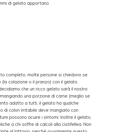
rammi di gelato apportano
nto completo, molte persone si chiedono se
(la colazione o il pranzo) con il gelato.
decidiamo che un ricco gelato sarà il nostro
angiando una porzione di carne (meglio se
nto adatto a tutti, il gelato ha qualche
 o di colon irritabile deve mangiarlo con
e possono acuire i sintomi. Inoltre il gelato,
e a chi soffre di calcoli alla cistifellea. Non
rante al lattosio, perché ovviamente questo