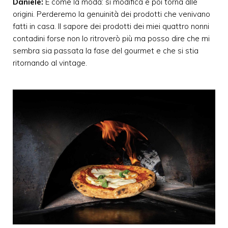
Daniele:
È come la moda: si modifica e poi torna alle
origini. Perderemo la genuinità dei prodotti che venivano
fatti in casa. Il sapore dei prodotti dei miei quattro nonni
contadini forse non lo ritroverò più ma posso dire che mi
sembra sia passata la fase del gourmet e che si stia
ritornando al vintage.