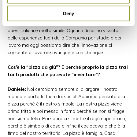
Alessio:
Vengo da Napoli ma sono ormai tanti anni che
Deny
vivo anche la vita di paese con Casa Surace e lì ho capito
che c’è sempre qualcosa più a Sud di noi. La vita dei
paesi italiani è molto simile. Ognuno di noi ha vissuto
delle esperienze fuori dalla Campania per studio o per
lavoro ma oggi possiamo dire che l’innovazione ci
consente di lavorare ovunque e con chiunque.
Cos’è la “pizza da giù”? E perché proprio la pizza tra i
tanti prodotti che potevate “inventare”?
Daniele:
Noi cerchiamo sempre di allargare il nostro
mondo e portarlo fuori dai social. Abbiamo pensato alla
pizza perché è il nostro simbolo. La nostra pizza viene
prima fritta e poi messa in forno perché se non si frigge
non siamo felici. Poi sopra ci si mette il ragù napoletano,
perché è simbolo di casa e infine il caciocavallo che è la
firma del nostro territorio. La pizza è famiglia, Casa