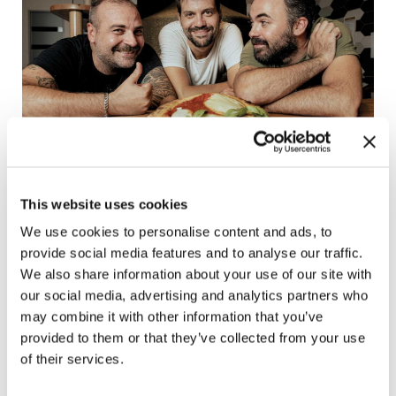
This website uses cookies
We use cookies to personalise content and ads, to
Dal sud si emigra… ma in fondo si resta lì con il
provide social media features and to analyse our traffic.
cuore. Perché il cibo del sud è “quasi mitologico”?
We also share information about your use of our site with
our social media, advertising and analytics partners who
Alessio:
È l’Italia che è così! Tutta questa roba qui
may combine it with other information that you’ve
funziona soprattutto all’estero. Ci sono tantissime
provided to them or that they’ve collected from your use
differenze culinarie al Nord e al Sud ma l’unica cosa vera,
of their services.
in comune, è che siamo un grande Paese con grande
tradizione culinaria. Nessuna nazione al mondo ha la