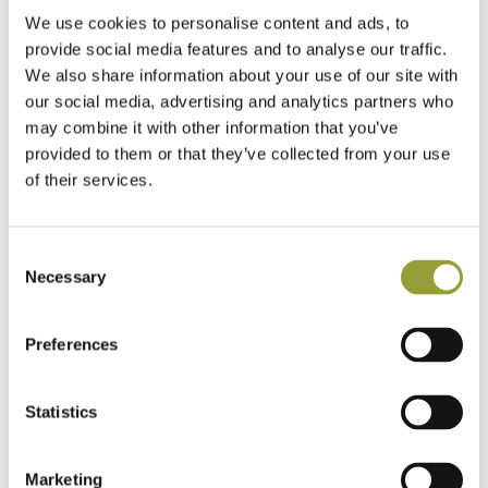
temperatura di 18/19°C. In seguito ho completato
We use cookies to personalise content and ads, to
l’impasto lavorando con un 75% di biga e per il restante
provide social media features and to analyse our traffic.
25% ho inserito farina integrale, associandovi una parte
We also share information about your use of our site with
cruscale. Quindi ho completato l’impasto aggiungendo lo
our social media, advertising and analytics partners who
0,8% di malto, il 25% di sale ed il 30% di olio con una
may combine it with other information that you’ve
idratazione finale del 87%. Ad impasto ultimato ho
provided to them or that they’ve collected from your use
aspettato quasi il raddoppio del suo volume, ho
of their services.
effettuato la chiusura delle palline, senza mai dimenticare
di tenere sotto controllo l’orario e le tempistiche dei vari
passaggi della mia gara. Per la farcitura ho utilizzato dei
Consent
prodotti agroalimentari di eccellenza bilanciati e decisi.
Necessary
Selection
Nel dettaglio, ho messo fiori di zucca femmina,
mozzarella julienne, stracciatella di bufala, soffice di
Preferences
groppa di cintale e spuma di bazza di cintale, pepe nero
Timut e olio al bergamotto.”
Statistics
Marketing