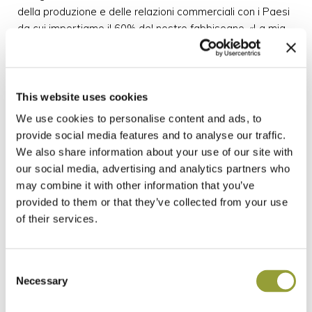
della produzione e delle relazioni commerciali con i Paesi
da cui importiamo il 60% del nostro fabbisogno. «La mia
proposta – conclude Brugnoni – è quella di andare oltre
questo valore, stipulando un accordo che possa dare
continuità ai produttori e consentire a loro e a noi di fare
scelte coraggiose in un medio periodo».
This website uses cookies
We use cookies to personalise content and ads, to
provide social media features and to analyse our traffic.
We also share information about your use of our site with
Molini Fagioli è parte della grande famiglia di Agugiaro &
our social media, advertising and analytics partners who
Figna Molini e la sua storia nasce nel 1997 per volontà di
may combine it with other information that you’ve
Alberto Figna che ha deciso di rilevare questo
provided to them or that they’ve collected from your use
stabilimento produttivo. Il motivo? «La mia famiglia –
of their services.
spiega Figna – macina grano da dieci generazioni e
personalmente, dunque, non posso che ritenermi un
traghettatore che ha il compito di lasciare l’azienda alla
Consent
generazione successiva meglio di come l’ha trovata, in
Necessary
Selection
termini di sostenibilità sotto il punto di vista ambientale,