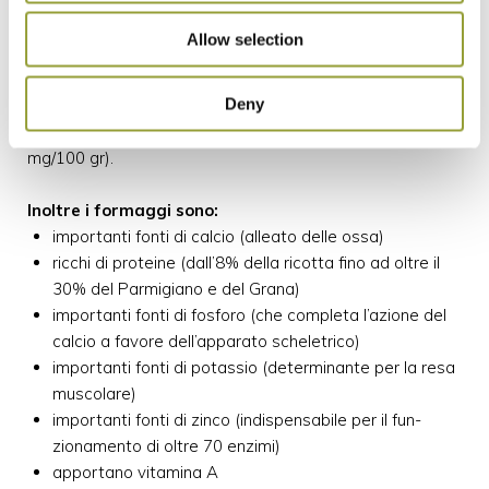
contenuto in colesterolo oscilla tra i 60 ed i 100
milligrammi per 100 grammi di parte edibile, un
Allow selection
quantitativo importante ma, tutto sommato, non
eccessivo, soprattutto se valutiamo il fatto che le carni
Deny
ne contengono quantità pressoché analoghe e che le
uova registrano il maggior contenuto di colesterolo (400
mg/100 gr).
Inoltre i formaggi sono:
importanti fonti di calcio (alleato delle ossa)
ricchi di proteine (dall’8% della ricotta fino ad oltre il
30% del Parmigiano e del Grana)
importanti fonti di fosforo (che completa l’azione del
calcio a favore dell’apparato scheletrico)
importanti fonti di potassio (determinante per la resa
muscolare)
importanti fonti di zinco (indispensabile per il fun-
zionamento di oltre 70 enzimi)
apportano vitamina A