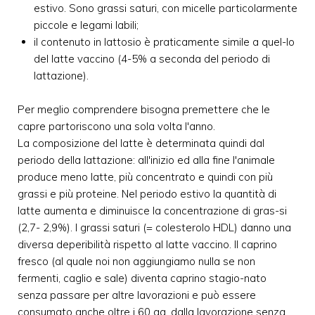
estivo. Sono grassi saturi, con micelle particolarmente
piccole e legami labili;
il contenuto in lattosio è praticamente simile a quel-lo
del latte vaccino (4-5% a seconda del periodo di
lattazione).
Per meglio comprendere bisogna premettere che le
capre partoriscono una sola volta l'anno.
La composizione del latte è determinata quindi dal
periodo della lattazione: all'inizio ed alla fine l'animale
produce meno latte, più concentrato e quindi con più
grassi e più proteine. Nel periodo estivo la quantità di
latte aumenta e diminuisce la concentrazione di gras-si
(2,7- 2,9%). I grassi saturi (= colesterolo HDL) danno una
diversa deperibilità rispetto al latte vaccino. Il caprino
fresco (al quale noi non aggiungiamo nulla se non
fermenti, caglio e sale) diventa caprino stagio-nato
senza passare per altre lavorazioni e può essere
consumato anche oltre i 60 gg. dalla lavorazione senza