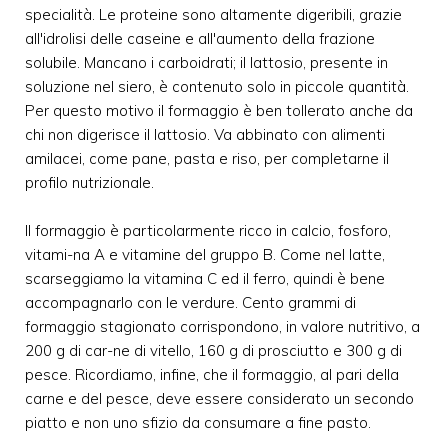
specialità. Le proteine sono altamente digeribili, grazie
all'idrolisi delle caseine e all'aumento della frazione
solubile. Mancano i carboidrati; il lattosio, presente in
soluzione nel siero, è contenuto solo in piccole quantità.
Per questo motivo il formaggio è ben tollerato anche da
chi non digerisce il lattosio. Va abbinato con alimenti
amilacei, come pane, pasta e riso, per completarne il
profilo nutrizionale.
Il formaggio è particolarmente ricco in calcio, fosforo,
vitami-na A e vitamine del gruppo B. Come nel latte,
scarseggiamo la vitamina C ed il ferro, quindi è bene
accompagnarlo con le verdure. Cento grammi di
formaggio stagionato corrispondono, in valore nutritivo, a
200 g di car-ne di vitello, 160 g di prosciutto e 300 g di
pesce. Ricordiamo, infine, che il formaggio, al pari della
carne e del pesce, deve essere considerato un secondo
piatto e non uno sfizio da consumare a fine pasto.