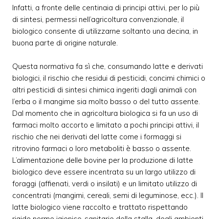
Infatti, a fronte delle centinaia di principi attivi, per lo più
di sintesi, permessi nell’agricoltura convenzionale, il
biologico consente di utilizzarne soltanto una decina, in
buona parte di origine naturale.
Questa normativa fa sì che, consumando latte e derivati
biologici, il rischio che residui di pesticidi, concimi chimici o
altri pesticidi di sintesi chimica ingeriti dagli animali con
l’erba o il mangime sia molto basso o del tutto assente.
Dal momento che in agricoltura biologica si fa un uso di
farmaci molto accorto e limitato a pochi principi attivi, il
rischio che nei derivati del latte come i formaggi si
ritrovino farmaci o loro metaboliti è basso o assente.
L’alimentazione delle bovine per la produzione di latte
biologico deve essere incentrata su un largo utilizzo di
foraggi (affienati, verdi o insilati) e un limitato utilizzo di
concentrati (mangimi, cereali, semi di leguminose, ecc.). Il
latte biologico viene raccolto e trattato rispettando
rigide norme igienico-sanitarie della stalla, degli ambienti