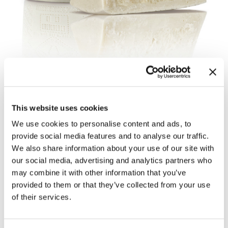
This website uses cookies
Lavorazione
We use cookies to personalise content and ads, to
provide social media features and to analyse our traffic.
La lavorazione del Pecorino Romano, limitata alle
We also share information about your use of our site with
regioni del Lazio, della Sardegna e alla provincia di
our social media, advertising and analytics partners who
Grosseto in Toscana, il frutto di secoli di esperienza.
may combine it with other information that you’ve
I passaggi fondamentali sono affidati ancora oggi
provided to them or that they’ve collected from your use
alla mano dell’uomo, in particolare a quelle esperte
of their services.
del “casaro” e del “salatore”.
Il latte fresco di pecora, proveniente da greggi allevate
allo stato brado e alimentate su pascoli naturali, viene