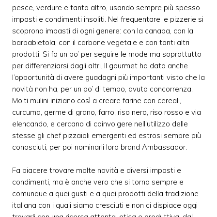
pesce, verdure e tanto altro, usando sempre più spesso
impasti e condimenti insoliti. Nel frequentare le pizzerie si
scoprono impasti di ogni genere: con la canapa, con la
barbabietola, con il carbone vegetale e con tanti altri
prodotti. Si fa un po’ per seguire le mode ma soprattutto
per differenziarsi dagli altri. Il gourmet ha dato anche
l’opportunità di avere guadagni più importanti visto che la
novità non ha, per un po’ di tempo, avuto concorrenza.
Molti mulini iniziano così a creare farine con cereali,
curcuma, germe di grano, farro, riso nero, riso rosso e via
elencando, e cercano di coinvolgere nell’utilizzo delle
stesse gli chef pizzaioli emergenti ed estrosi sempre più
conosciuti, per poi nominarli loro brand Ambassador.
Fa piacere trovare molte novità e diversi impasti e
condimenti, ma è anche vero che si torna sempre e
comunque a quei gusti e a quei prodotti della tradizione
italiana con i quali siamo cresciuti e non ci dispiace oggi
trovarli con una ricerca attenta, etica e produttiva, dal