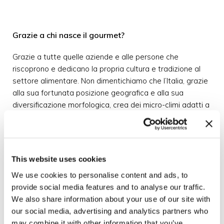
Grazie a chi nasce il gourmet?
Grazie a tutte quelle aziende e alle persone che
riscoprono e dedicano la propria cultura e tradizione al
settore alimentare. Non dimentichiamo che l’Italia, grazie
alla sua fortunata posizione geografica e alla sua
diversificazione morfologica, crea dei micro-climi adatti a
produrre dei prodotti di eccellenza. Abbiamo 295
prodotti IGP, DOP e STG e, nel gustare il piatto gourmet,
si abbina allo stesso il vino italiano, nettare degli dei, con
523 etichette DOCG, DOC e IGT, un patrimonio che fa
This website uses cookies
invidia ai più grandi produttori vinicoli esteri. Insomma, gli
We use cookies to personalise content and ads, to
chef pizzaioli e gli chef di cucina non possono che
provide social media features and to analyse our traffic.
emozionarci e farci conoscere tutto del nostro tessuto
We also share information about your use of our site with
agroalimentare.
our social media, advertising and analytics partners who
may combine it with other information that you’ve