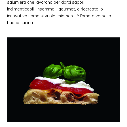
salumiera che lavorano per darci sapori
indimenticabili. Insomma il gourmet, o ricercato, o
innovativo come si vuole chiamare, è l’amore verso la
buona cucina.