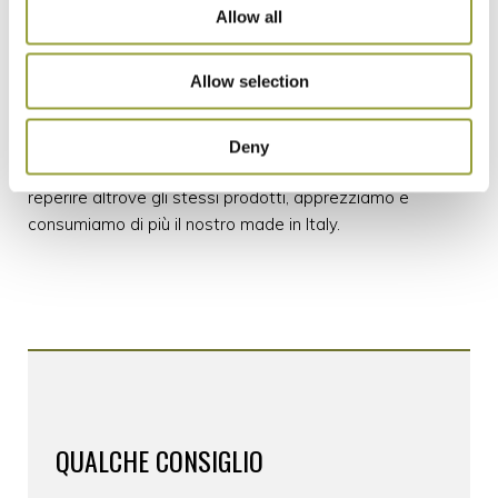
italiana stiano profondendo il loro impegno a studiare,
Allow all
ricercare e proporre ai nostri protagonisti della cucina la
qualità: solo con la qualità aiuteremo il nostro Paese, i
Allow selection
nostri figli e la nostra salute.
Abbiamo la concreta consapevolezza delle risorse che
Deny
questa meravigliosa terra ci regala in natura. Invece di
reperire altrove gli stessi prodotti, apprezziamo e
consumiamo di più il nostro made in Italy.
QUALCHE CONSIGLIO