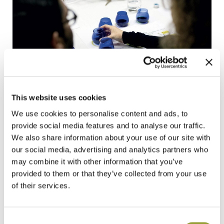
This website uses cookies
We use cookies to personalise content and ads, to
provide social media features and to analyse our traffic.
We also share information about your use of our site with
our social media, advertising and analytics partners who
La splendida sala affrescata del Museo Pinacoteca del
may combine it with other information that you’ve
Comune è stata lo scenario del panel test, una grande
provided to them or that they’ve collected from your use
sessione di assaggio di Olio e.v.o. Dop Umbria guidata da
of their services.
Angela Canale, capo panel del Premio Regionale “Oro
Verde dell’Umbria”.
In quella sede sono stati assaggiati cinque oli
Consent