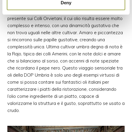
Deny
all’olio un ingresso dolce a cui subentra una piccantezza
molto presente e persistente. Il Leccino è una cultivar
presente sui Colli Orvietani, il cui olio risulta essere molto
complesso e intenso, con una dinamicità gustativa che
non trova uguali nelle altre cultivar. Amaro e piccantezza
si rincorrono sulle papille gustative, creando una
complessità unica. Ultima cultivar umbra degna di nota è
la Rajo, tipica dei colli Amerini, con le note dolci e amare
che si bilanciano al sorso, con accenni di note speziate
che ricordano il pepe nero. Questo viaggio sensoriale tra
oli della DOP Umbria è solo uno degli esempi virtuosi di
come si possa contare sui fantastici oli italiani per
caratterizzare i piatti della ristorazione, considerando
l’olio come ingrediente di un piatto, capace di
valorizzarne la struttura e il gusto, soprattutto se usato a
crudo.