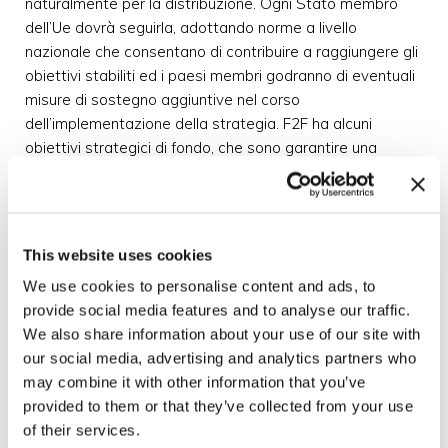
naturalmente per la distribuzione. Ogni Stato membro
dell’Ue dovrà seguirla, adottando norme a livello
nazionale che consentano di contribuire a raggiungere gli
obiettivi stabiliti ed i paesi membri godranno di eventuali
misure di sostegno aggiuntive nel corso
dell’implementazione della strategia. F2F ha alcuni
obiettivi strategici di fondo, che sono garantire una
produzione alimentare sostenibile ed al contempo
garantirne la sicurezza, favorire una filiera sostenibile
(dalla lavorazione per arrivare alla ristorazione), ridurre
sprechi e frodi. Al fine di perseguire la strategia vengono
This website uses cookies
indicati naturalmente gli obiettivi numerici – da
We use cookies to personalise content and ads, to
raggiungere entro il 2030 - che vi presentiamo di seguito:
provide social media features and to analyse our traffic.
We also share information about your use of our site with
Pesticidi:
our social media, advertising and analytics partners who
l’uso dei pesticidi in agricoltura contribuisce a inquinare il
may combine it with other information that you’ve
suolo, le acque e l’aria. La Commissione adotterà misure
provided to them or that they’ve collected from your use
per ridurre del 50% l’uso di pesticidi chimici e il rischio che
of their services.
rappresentano entro il 2030.