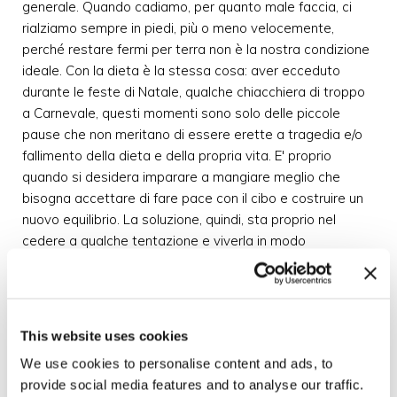
generale. Quando cadiamo, per quanto male faccia, ci
rialziamo sempre in piedi, più o meno velocemente,
perché restare fermi per terra non è la nostra condizione
ideale. Con la dieta è la stessa cosa: aver ecceduto
durante le feste di Natale, qualche chiacchiera di troppo
a Carnevale, questi momenti sono solo delle piccole
pause che non meritano di essere erette a tragedia e/o
fallimento della dieta e della propria vita. E' proprio
quando si desidera imparare a mangiare meglio che
bisogna accettare di fare pace con il cibo e costruire un
nuovo equilibrio. La soluzione, quindi, sta proprio nel
cedere a qualche tentazione e viverla in modo
totalmente nuovo e diverso. Nello sperimentare una sana
ma moderata indulgenza, fatta di piacevoli concessioni e
priva di connotazioni di colpa.
La vera conquista dovrà essere imparare a mangiare un
This website uses cookies
solo cioccolatino, non sperare di non toccarne mai più
We use cookies to personalise content and ads, to
uno, perché se così si suole fare, alla prima difficoltà si
provide social media features and to analyse our traffic.
mangerà tutta la scatola, anziché fermarsi in tempo.