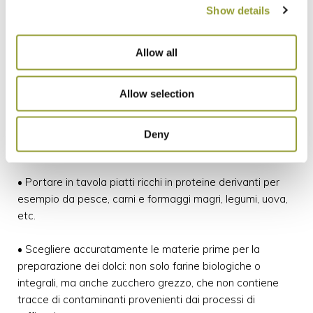
Show details
• Consumare in abbondanza verdura particolarmente
ricca in fibre per rallentare l’assorbimento intestinale degli
Allow all
zuccheri. Iniziare ogni pasto con una ricca porzione di
insalata mista per la salute del nostro apparato
Allow selection
digerente.
• Non esagerare con i carboidrati come pane e pasta e
Deny
prediligere il frumento integrale a quello raffinato.
• Portare in tavola piatti ricchi in proteine derivanti per
esempio da pesce, carni e formaggi magri, legumi, uova,
etc.
• Scegliere accuratamente le materie prime per la
preparazione dei dolci: non solo farine biologiche o
integrali, ma anche zucchero grezzo, che non contiene
tracce di contaminanti provenienti dai processi di