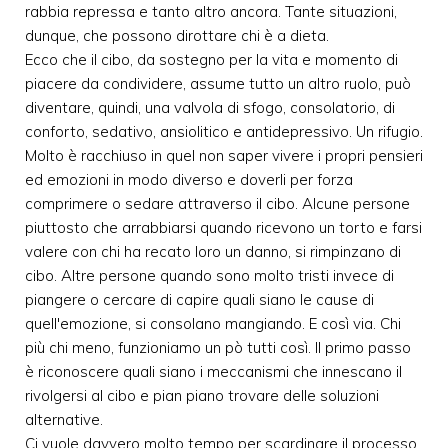
rabbia repressa e tanto altro ancora. Tante situazioni,
dunque, che possono dirottare chi è a dieta.
Ecco che il cibo, da sostegno per la vita e momento di
piacere da condividere, assume tutto un altro ruolo, può
diventare, quindi, una valvola di sfogo, consolatorio, di
conforto, sedativo, ansiolitico e antidepressivo. Un rifugio.
Molto è racchiuso in quel non saper vivere i propri pensieri
ed emozioni in modo diverso e doverli per forza
comprimere o sedare attraverso il cibo. Alcune persone
piuttosto che arrabbiarsi quando ricevono un torto e farsi
valere con chi ha recato loro un danno, si rimpinzano di
cibo. Altre persone quando sono molto tristi invece di
piangere o cercare di capire quali siano le cause di
quell'emozione, si consolano mangiando. E così via. Chi
più chi meno, funzioniamo un pò tutti così. Il primo passo
è riconoscere quali siano i meccanismi che innescano il
rivolgersi al cibo e pian piano trovare delle soluzioni
alternative.
Ci vuole davvero molto tempo per scardinare il processo,