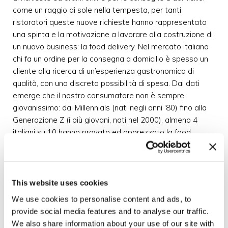
come un raggio di sole nella tempesta, per tanti
ristoratori queste nuove richieste hanno rappresentato
una spinta e la motivazione a lavorare alla costruzione di
un nuovo business: la food delivery. Nel mercato italiano
chi fa un ordine per la consegna a domicilio è spesso un
cliente alla ricerca di un’esperienza gastronomica di
qualità, con una discreta possibilità di spesa. Dai dati
emerge che il nostro consumatore non è sempre
giovanissimo: dai Millennials (nati negli anni ‘80) fino alla
Generazione Z (i più giovani, nati nel 2000), almeno 4
italiani su 10 hanno provato ed apprezzato la food
delivery. I piatti maggiormente richiesti sono pizza,
hamburgheria/stuzzicheria, cucina italiana, pollo arrosto,
preparazioni etniche e... dolci e gelato! Quest’ultima
categoria si è aggiunta solo recentemente con
This website uses cookies
prepotenza alle prime, più classiche, riscuotendo un
We use cookies to personalise content and ads, to
grande successo. Non dimenticate di inserire un dolce
provide social media features and to analyse our traffic.
nella vostra proposta di menù!
We also share information about your use of our site with