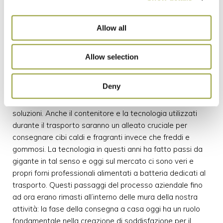
alla scelta del contenitore giusto e allo strumento più
adatto per le consegne, che possono preservare meglio
Allow all
ed esaltare il risultato degli sforzi fatti in cucina. Un
cartone della pizza che non fa uscire correttamente
l’umidità o si schiaccia sul condimento sono un pessimo
Allow selection
alleato e renderanno la consegna al cliente il peggior
biglietto da visita per la vostra cucina. Meglio utilizzare
Deny
prodotti naturali e facilmente riciclabili, come le scatole in
polpa di cellulosa; il mercato offre un’ampia varietà di
soluzioni. Anche il contenitore e la tecnologia utilizzati
durante il trasporto saranno un alleato cruciale per
consegnare cibi caldi e fragranti invece che freddi e
gommosi. La tecnologia in questi anni ha fatto passi da
gigante in tal senso e oggi sul mercato ci sono veri e
propri forni professionali alimentati a batteria dedicati al
trasporto. Questi passaggi del processo aziendale fino
ad ora erano rimasti all’interno delle mura della nostra
attività: la fase della consegna a casa oggi ha un ruolo
fondamentale nella creazione di soddisfazione per il