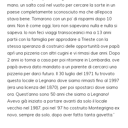
mano, un salto così nel vuoto per cercare la sorte in un
paese completamente sconosciuto ma che all’epoca
stava bene. Tornarono con un po’ di risparmi dopo 10
anni. Non è come oggi, loro non sapevano nulla e nulla si
sapeva. Io non feci viaggi transoceanici ma a 13 anni
partii con la famiglia per approdare a Trieste con la
stessa speranza di costruirci delle opportunità ove papà
aprì una pizzeria con altri cugini e vi rimasi due anni. Dopo
2 anni io tornai a casa per poi ritornare in Lombardia, ove
papà aveva dato mandato a un parente di cercarci una
pizzeria per darci futuro. Il 30 luglio del 1971 fu trovato
questo locale a Legnano dove siamo rimasti fino al 1997
(era una licenza del 1870), per poi spostarci dove siamo
ora. Quest’anno sono 50 anni che siamo a Legnano!
Avevo già iniziato a portare avanti da solo il locale
vecchio nel 1987, poi nel ‘97 ho costruito Montegrigna ex
novo, sempre da solo, dopo aver fatto tanta gavetta.”