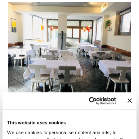
De Rosa è dunque un autodidatta, e ha imparato a
This website uses cookies
fare la pizza osservando il fratello; capacità di
We use cookies to personalise content and ads, to
osservazione che gli è tornata utile anche per