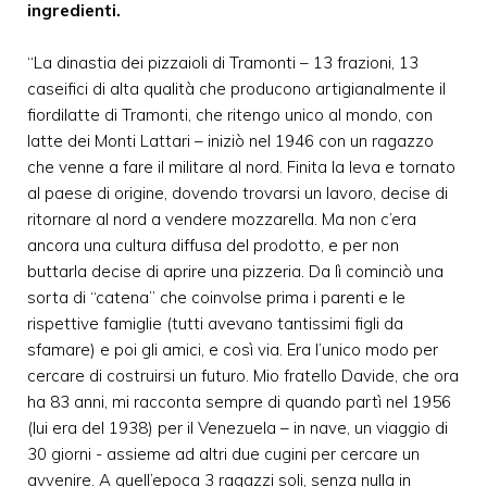
ingredienti.
“La dinastia dei pizzaioli di Tramonti – 13 frazioni, 13
caseifici di alta qualità che producono artigianalmente il
fiordilatte di Tramonti, che ritengo unico al mondo, con
latte dei Monti Lattari – iniziò nel 1946 con un ragazzo
che venne a fare il militare al nord. Finita la leva e tornato
al paese di origine, dovendo trovarsi un lavoro, decise di
ritornare al nord a vendere mozzarella. Ma non c’era
ancora una cultura diffusa del prodotto, e per non
buttarla decise di aprire una pizzeria. Da lì cominciò una
sorta di “catena” che coinvolse prima i parenti e le
rispettive famiglie (tutti avevano tantissimi figli da
sfamare) e poi gli amici, e così via. Era l’unico modo per
cercare di costruirsi un futuro. Mio fratello Davide, che ora
ha 83 anni, mi racconta sempre di quando partì nel 1956
(lui era del 1938) per il Venezuela – in nave, un viaggio di
30 giorni - assieme ad altri due cugini per cercare un
avvenire. A quell’epoca 3 ragazzi soli, senza nulla in