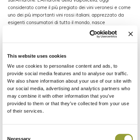
considerato come il più pregiato dei vini veronesi e come
uno dei più importanti vini rossi italiani, apprezzato da
esigenti consumatori di tutto il mondo, nasce
dall’evoluzione del Recioto (il Recioto è dolce e l’Amarone
è secco).
Il nome di questo vino strutturato, Amarone, deriva dalla
parola amaro che indicava il Recioto (di solito dolce)
This website uses cookies
lasciato fermentare a lungo in botte fino a diventare
We use cookies to personalise content and ads, to
secco e nasce nella primavera del 1936 ad opera del
provide social media features and to analyse our traffic.
capo cantina, tale Adelino Lucchese, della Cantina
We also share information about your use of our site with
Sociale della Valpolicella che trovò, tra le altre, una botte
our social media, advertising and analytics partners who
dimenticata piena di recioto. Spillando il Recioto Amaro
may combine it with other information that you’ve
da questa botte di fermentazione e avendolo con cura
provided to them or that they’ve collected from your use
degustato usci con una singolare affermazione: “questo
of their services.
non è un Amaro, è un Amarone”. Quella parola magica
diede il via alla produzione di questo fantastico vino;
praticamente il Recioto, lasciato in botte, continua la sua
Consent
fermentazione fino a diventare secco, gli zuccheri si
Necessary
Selection