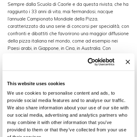
Sempre dalla Scuola di Caorle e da questa rivista, che ha
raggiunto i 33 anni di vita, mai fermandosi, nacque
l’annuale Campionato Mondiale della Pizza,
caratterizzato da una serie di concorsi per specialità, con
confronti e dibattiti che favorirono una maggior diffusione
della pizza italiana nel mondo, come ad esempio nei
Paesi arabi, in Giappone, in Cina, in Australia. Con
quell’evento si iniziò ad offrire (e si continua ancor oggi) ai
pizzaioli provenienti da tutto il mondo un palco dove
scambiarsi idee ed esperienze, confrontare le varie
tecniche operative e ove è possibile individuare le nuove
This website uses cookies
tendenze, come avvenne più di dodici anni fa per la gara
di “Pizza a due”: una competizione in cui un pizzaiolo -
We use cookies to personalise content and ads, to
che prepara il disco di pasta – gareggia assieme ad un
provide social media features and to analyse our traffic.
cuoco qualificato che realizza la farcia, e che voleva
We also share information about your use of our site with
simboleggiare l’avvicinamento tra pizza ed alta cucina,
our social media, advertising and analytics partners who
facendo nascere la cosiddetta “pizza gourmet”.
may combine it with other information that you’ve
provided to them or that they’ve collected from your use