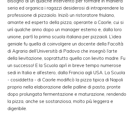
bisogno di un qualche intervento per formare in maniera
seria ed organica i ragazzi desiderosi di intraprendere la
professione di pizzaiolo. Iniziò un ristoratore friulano,
amante ed esperto della pizza, operante a Caorle, cui si
unì qualche anno dopo un manager esterno e, dalla loro
unione, partì la prima scuola italiana per pizzaioli. L’idea
geniale fu quella di coinvolgere un docente della Facoltà
di Agraria dell’Università di Padova che insegnò l’arte
della lievitazione, soprattutto quella con lievito madre. Fu
un successo! E la Scuola aprì in breve tempo numerose
sedi in Italia e all’estero, dalla Francia agli USA. La Scuola
- cosiddetta - di Caorle modificò la pizza tipica di Napoli
proprio nella elaborazione delle palline di pasta, pronte
dopo prolungata fermentazione e maturazione, rendendo
la pizza, anche se sostanziosa, molto più leggera e
digeribile.