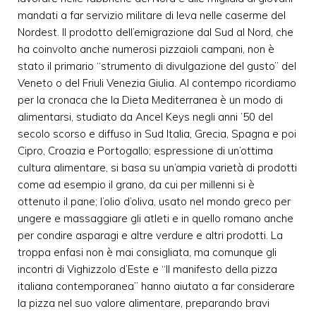
mandati a far servizio militare di leva nelle caserme del
Nordest. Il prodotto dell’emigrazione dal Sud al Nord, che
ha coinvolto anche numerosi pizzaioli campani, non è
stato il primario “strumento di divulgazione del gusto” del
Veneto o del Friuli Venezia Giulia. Al contempo ricordiamo
per la cronaca che la Dieta Mediterranea è un modo di
alimentarsi, studiato da Ancel Keys negli anni ’50 del
secolo scorso e diffuso in Sud Italia, Grecia, Spagna e poi
Cipro, Croazia e Portogallo; espressione di un’ottima
cultura alimentare, si basa su un’ampia varietà di prodotti
come ad esempio il grano, da cui per millenni si è
ottenuto il pane; l’olio d’oliva, usato nel mondo greco per
ungere e massaggiare gli atleti e in quello romano anche
per condire asparagi e altre verdure e altri prodotti. La
troppa enfasi non è mai consigliata, ma comunque gli
incontri di Vighizzolo d’Este e “Il manifesto della pizza
italiana contemporanea” hanno aiutato a far considerare
la pizza nel suo valore alimentare, preparando bravi