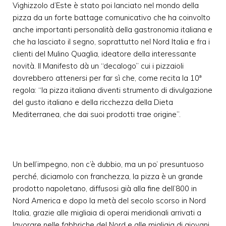
Vighizzolo d’Este è stato poi lanciato nel mondo della
pizza da un forte battage comunicativo che ha coinvolto
anche importanti personalità della gastronomia italiana e
che ha lasciato il segno, soprattutto nel Nord Italia e fra i
clienti del Mulino Quaglia, ideatore della interessante
novità. Il Manifesto dà un “decalogo” cui i pizzaioli
dovrebbero attenersi per far sì che, come recita la 10ª
regola: “la pizza italiana diventi strumento di divulgazione
del gusto italiano e della ricchezza della Dieta
Mediterranea, che dai suoi prodotti trae origine”.
Un bell’impegno, non c’è dubbio, ma un po’ presuntuoso
perché, diciamolo con franchezza, la pizza è un grande
prodotto napoletano, diffusosi già alla fine dell’800 in
Nord America e dopo la metà del secolo scorso in Nord
Italia, grazie alle migliaia di operai meridionali arrivati a
lavorare nelle fabbriche del Nord e alle migliaia di giovani