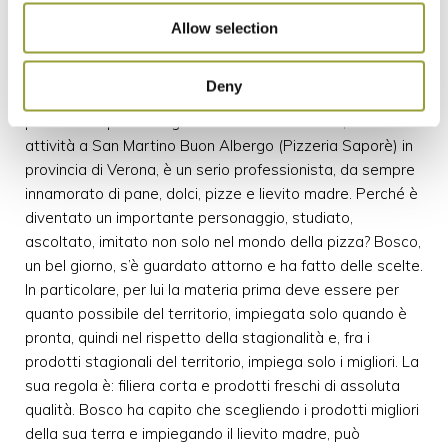
essere presentato in ristoranti stellati. In questa
occasione, desidero riferirmi a due personaggi veneti la
Allow selection
cui attività può essere d’esempio a molti pizzaioli che
desiderano rinnovarsi per rispondere ai gusti detti anche
Deny
“esperienziali”, perché regalano nuove, interessanti,
piacevoli esperienze gustative. Renato Bosco, con
attività a San Martino Buon Albergo (Pizzeria Saporè) in
provincia di Verona, è un serio professionista, da sempre
innamorato di pane, dolci, pizze e lievito madre. Perché è
diventato un importante personaggio, studiato,
ascoltato, imitato non solo nel mondo della pizza? Bosco,
un bel giorno, s’è guardato attorno e ha fatto delle scelte.
In particolare, per lui la materia prima deve essere per
quanto possibile del territorio, impiegata solo quando è
pronta, quindi nel rispetto della stagionalità e, fra i
prodotti stagionali del territorio, impiega solo i migliori. La
sua regola è: filiera corta e prodotti freschi di assoluta
qualità. Bosco ha capito che scegliendo i prodotti migliori
della sua terra e impiegando il lievito madre, può