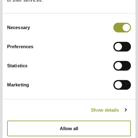
of their services.
Consent
Necessary
Selection
Preferences
Statistics
Marketing
Questa rivista ha già raccontato le ricerche, le
Show details
esperienze e i risultati raggiunti da ormai numerosi
pizzaioli italiani che hanno sperimentato nuove forme di
Allow all
pizza, facendo evolvere questo piatto, tanto da poter