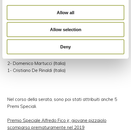
1- Luca Di Massa (Italia)
Allow all
Per Gourmet
3- Francesco Pone (Italia)
2- Zemislaw Zudlarek (Polonia)
Allow selection
1- Senal Bulut (Turchia)
Deny
Vera Pizza Napoletana
3- Marcos Roberto Oliveira da Silva (Brasile)
2- Domenico Martucci (Italia)
1- Cristiano De Rinaldi (Italia)
Nel corso della serata, sono poi stati attribuiti anche 5
Premi Speciali.
Premio Speciale Alfredo Fico jr, giovane pizzaiolo
scomparso prematuramente nel 2019