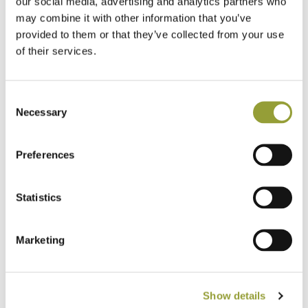
our social media, advertising and analytics partners who
Amatori
may combine it with other information that you’ve
3- Antonio Pascarella (Italia)
provided to them or that they’ve collected from your use
2- Dante Malagrino (USA)
of their services.
1- Kamil Blastcyck (Polonia)
Calzone napoletano
Consent
3- Marcello D’Affinito (Italia) -> da ricercare
Necessary
Selection
2-Ylhang Yj (Malesia)
1- Raffaele Baratto (Italia)
Preferences
Pizza fritta
3- Simone Ferdinando Infusino (Italia)
Statistics
2- Gennaro Esposito (Italia)
1- Carmine Apetino (Italia)
Marketing
Mastunicola
3- Tòmas Voltski (Polonia)
2- Gennaro Sabbarese (Svizzera)
Show details