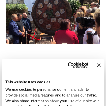
Intorno alle 12 sono poi iniziate le gare: oltre 300 le sfide
in tre giorni. Cinque le categorie: Verace, Fritta, Gourmet e
poi due eccellenze della “napoletanità”: Mastunicola e
Calzone. Più una sezione tutta dedicata agli “Amatori”,
This website uses cookies
ossia agli appassionati di pizza fatta in casa.
We use cookies to personalise content and ads, to
provide social media features and to analyse our traffic.
Ecco i vincitori:
We also share information about your use of our site with