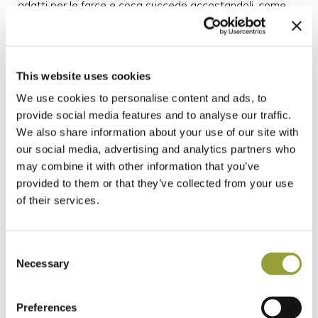
adatti per le farce e cosa succede accostandoli, come
funzionano i forni, quello a legno, quello a gas, quello
elettrico?
Il pizzaiolo professionista per essere tale deve acquisire
una solida cultura professionale che gli permette di
This website uses cookies
sapere, ad esempio, cosa avviene in fase di lievitazione
We use cookies to personalise content and ads, to
della pasta, cosa sono gli enzimi, il rapporto fra zuccheri
provide social media features and to analyse our traffic.
e lieviti e così via, come dire che il pizzaiolo deve essere
We also share information about your use of our site with
lui stesso uomo di cultura.
our social media, advertising and analytics partners who
Non serve che conosca il latino o le opere di Platone, ma
may combine it with other information that you’ve
tutto ciò che riguarda il mondo della pizza – che è cultura
provided to them or that they’ve collected from your use
merceologica, processi fisico-chimici ed altro - deve
of their services.
appartenere alle sue conoscenze, ma neppure lui, il
pizzaiolo professionista, è nato possedendo questi
saperi.
Consent
Ed ecco allora le scuole, momento iniziale fondamentale
Necessary
Selection
per diventare pizzaiolo. Tutto ciò che impara nelle scuole
per pizzaioli è quel bagaglio di conoscenze che
Preferences
rappresentano la base di partenza, non certo d’arrivo,