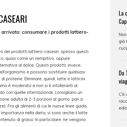
La 
-CASEARI
Cap
e arrivato: consumare i prodotti lattiero-
Non
già 
cuci
ivo dei prodotti lattiero-caseari; spesso questi
o, quasi come un riempitivo, oppure
nativa al dolce. Questi prodotti, invece,
Da T
dell’organismo e possono sostituire qualsiasi
i proteine. Eliminare, quindi, latte e latticini
via
umo è moderato e non si è intolleranti al
rdo con quelle internazionali, consigliano un
C’è 
one adulta di 2-3 porzioni al giorno: pari a
racc
). Fra gli alimenti di cui le nuove linee guida,
ediz
importanza nella dieta, vi sono anche il latte
ntenuto di grassi. In particolare, ne vengono