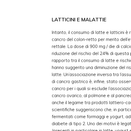
LATTICINI E MALATTIE
Intanto, il consumo di latte e latticini è
cancro del colon-retto per merito dell’ef
rettale. La dose di 900 mg / die di calcio
riduzione del rischio del 24% di questa 
rapporto tra il consumo di latte e risch
hanno suggerito una diminuzione del ris
latte. Un’associazione inversa tra l’assu
di cancro gastrico è, infine, stato osserva
cancro per i quali si esclude l’associazio
cancro ovarico, al polmone e al pancre
anche il legame tra prodotti lattiero-ca
scientifiche suggeriscono che, in partico
fermentati come formaggi e yogurt, ad e
diabete di tipo 2. Uno dei motivi è legat
(presenti in particolare in latte, yogurt e