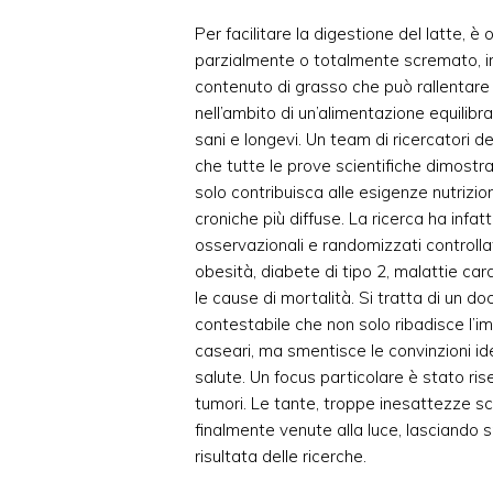
Per facilitare la digestione del latte, 
parzialmente o totalmente scremato, in 
contenuto di grasso che può rallentare i
nell’ambito di un’alimentazione equilibra
sani e longevi. Un team di ricercatori 
che tutte le prove scientifiche dimostra
solo contribuisca alle esigenze nutrizi
croniche più diffuse. La ricerca ha infatti
osservazionali e randomizzati controllat
obesità, diabete di tipo 2, malattie car
le cause di mortalità. Si tratta di un 
contestabile che non solo ribadisce l’im
caseari, ma smentisce le convinzioni id
salute. Un focus particolare è stato ris
tumori. Le tante, troppe inesattezze sci
finalmente venute alla luce, lasciando 
risultata delle ricerche.