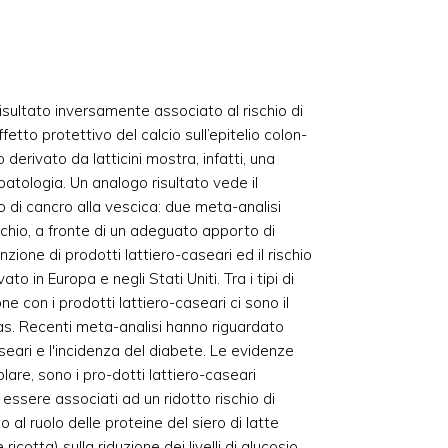
 risultato inversamente associato al rischio di
fetto protettivo del calcio sull’epitelio colon-
 derivato da latticini mostra, infatti, una
patologia. Un analogo risultato vede il
io di cancro alla vescica: due meta-analisi
chio, a fronte di un adeguato apporto di
nzione di prodotti lattiero-caseari ed il rischio
to in Europa e negli Stati Uniti. Tra i tipi di
ne con i prodotti lattiero-caseari ci sono il
as. Recenti meta-analisi hanno riguardato
seari e l'incidenza del diabete. Le evidenze
lare, sono i pro-dotti lattiero-caseari
ssere associati ad un ridotto rischio di
o al ruolo delle proteine del siero di latte
 ricotta) sulla riduzione dei livelli di glucosio