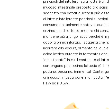
principali dell’intolleranza al latte è un 
mucosa intestinale preposto alla scissio
soggetto con deficit di lattasi può esse
di latte e intollerante per dosi superiori. 
consuma abitualmente notevoli quantità 
enzimatico di lattosio, mentre chi cons
mantiene più a lungo. Ecco perché è im
dopo la prima infanzia. I soggetti che h
ricorrere allo yogurt, alimento nel quale
acido lattico durante la fermentazione.
“delattosato”, in cui il contenuto di la
contengono pochissimo lattosio (0,1 – 
padano, pecorino, Emmental. Contengono 
di mucca, il mascarpone e la ricotta. Per
l’ 1% ed il 3,5%.