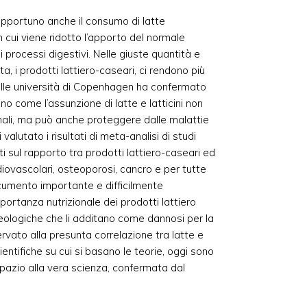
è opportuno anche il consumo di latte
cui viene ridotto l’apporto del normale
 processi digestivi. Nelle giuste quantità e
ta, i prodotti lattiero-caseari, ci rendono più
delle università di Copenhagen ha confermato
no come l’assunzione di latte e latticini non
onali, ma può anche proteggere dalle malattie
 valutato i risultati di meta-analisi di studi
i sul rapporto tra prodotti lattiero-caseari ed
diovascolari, osteoporosi, cancro e per tutte
documento importante e difficilmente
portanza nutrizionale dei prodotti lattiero
eologiche che li additano come dannosi per la
ervato alla presunta correlazione tra latte e
entifiche su cui si basano le teorie, oggi sono
spazio alla vera scienza, confermata dal