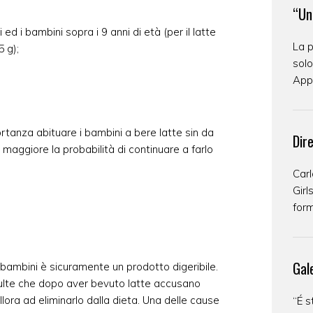
“Un
i ed i bambini sopra i 9 anni di età (per il latte
La p
 g);
solo
Appa
ortanza abituare i bambini a bere latte sin da
Dir
è maggiore la probabilità di continuare a farlo
Carl
Girl
form
Gal
ei bambini è sicuramente un prodotto digeribile.
ulte che dopo aver bevuto latte accusano
lora ad eliminarlo dalla dieta. Una delle cause
“É s