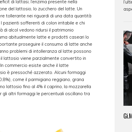
deficit di lattasi, l’enzima presente nella
l’ul
ne del lattosio, lo zucchero del latte. Un
aspe
re tollerante nei riguardi di una data quantità
I pazienti sofferenti di colon irritabile e chi
di alcol vedono ridursi il patrimonio
uma abitualmente latte e prodotti caseari lo
portante proseguire il consumo di latte anche
anno problemi di intolleranza al latte possono
 il lattosio viene parzialmente convertito in
 In commercio esiste anche il latte
ttosio è pressoché azzerato. Alcuni formaggi
0,8%), come il parmigiano reggiano, grana
lattosio fino al 4% il caprino, la mozzarella
 gli altri formaggi le percentuali oscillano tra
Gi.