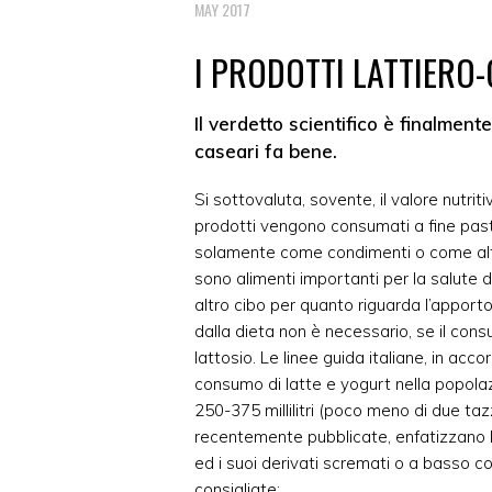
MAY 2017
I PRODOTTI LATTIERO
Il verdetto scientifico è finalment
caseari fa bene.
Si sottovaluta, sovente, il valore nutrit
prodotti vengono consumati a fine past
solamente come condimenti o come alter
sono alimenti importanti per la salute 
altro cibo per quanto riguarda l’apporto d
dalla dieta non è necessario, se il cons
lattosio. Le linee guida italiane, in acco
consumo di latte e yogurt nella popolazi
250-375 millilitri (poco meno di due tazze
recentemente pubblicate, enfatizzano l’
ed i suoi derivati scremati o a basso co
consigliate: