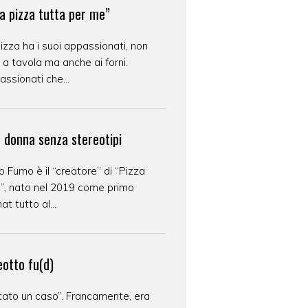
a pizza tutta per me”
izza ha i suoi appassionati, non
 a tavola ma anche ai forni.
ssionati che...
e donna senza stereotipi
o Fumo è il “creatore” di “Pizza
s”, nato nel 2019 come primo
at tutto al...
eotto fu(d)
tato un caso”. Francamente, era