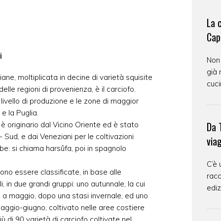
La 
Cap
i
Non
già 
ane, moltiplicata in decine di varietà squisite
cuci
lle regioni di provenienza, è il carciofo.
 livello di produzione e le zone di maggior
 e la Puglia.
Da T
è originario dal Vicino Oriente ed è stato
o- Sud, e dai Veneziani per le coltivazioni
via
abe: si chiama harsûfa, poi in spagnolo
C’è 
ssono essere classificate, in base alle
racc
 in due grandi gruppi: uno autunnale, la cui
ediz
o a maggio, dopo una stasi invernale, ed uno
aggio-giugno, coltivato nelle aree costiere
iù di 90 varietà di carciofo coltivate nel