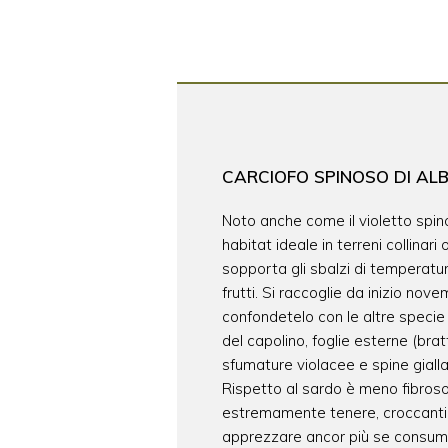
CARCIOFO SPINOSO DI AL
Noto anche come il violetto spino
habitat ideale in terreni collinari
sopporta gli sbalzi di temperat
frutti. Si raccoglie da inizio nov
confondetelo con le altre specie 
del capolino, foglie esterne (bra
sfumature violacee e spine gialla
Rispetto al sardo è meno fibroso
estremamente tenere, croccanti e 
apprezzare ancor più se consum