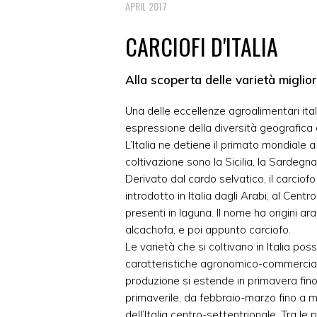
APRIL 2017
CARCIOFI D'ITALIA
Alla scoperta delle varietà miglior
Una delle eccellenze agroalimentari itali
espressione della diversità geografica de
L’Italia ne detiene il primato mondiale a
coltivazione sono la Sicilia, la Sardegna
Derivato dal cardo selvatico, il carciofo 
introdotto in Italia dagli Arabi, al Centr
presenti in laguna. Il nome ha origini ar
alcachofa, e poi appunto carciofo.
Le varietà che si coltivano in Italia po
caratteristiche agronomico-commerciali,
produzione si estende in primavera fin
primaverile, da febbraio-marzo fino a m
dell’Italia centro-settentrionale. Tra le p