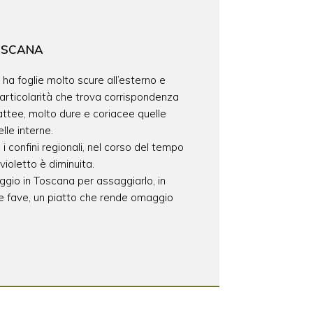
TOSCANA
 ha foglie molto scure all’esterno e
particolarità che trova corrispondenza
attee, molto dure e coriacee quelle
le interne.
 confini regionali, nel corso del tempo
violetto è diminuita.
aggio in Toscana per assaggiarlo, in
 e fave, un piatto che rende omaggio