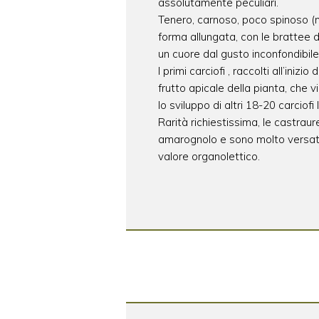
assolutamente peculiari.
Tenero, carnoso, poco spinoso (meno 
forma allungata, con le brattee 
un cuore dal gusto inconfondibile
I primi carciofi , raccolti all’inizi
frutto apicale della pianta, che 
lo sviluppo di altri 18-20 carciofi l
Rarità richiestissima, le castra
amarognolo e sono molto versatili
valore organolettico.