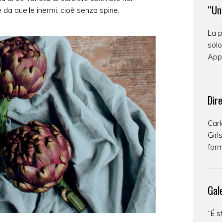
“Un
 da quelle inermi, cioè senza spine.
La p
solo
Appa
Dir
Carl
Girl
form
Gal
“É s