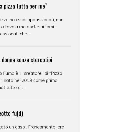
a pizza tutta per me”
izza ha i suoi appassionati, non
 a tavola ma anche ai forni.
ssionati che...
e donna senza stereotipi
o Fumo è il “creatore” di “Pizza
s”, nato nel 2019 come primo
at tutto al...
eotto fu(d)
tato un caso”. Francamente, era